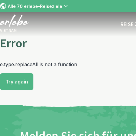
Alle 70 erlebe-Reiseziele
REISE
VIETNAM
Error
e.type.replaceAll is not a function
Try again