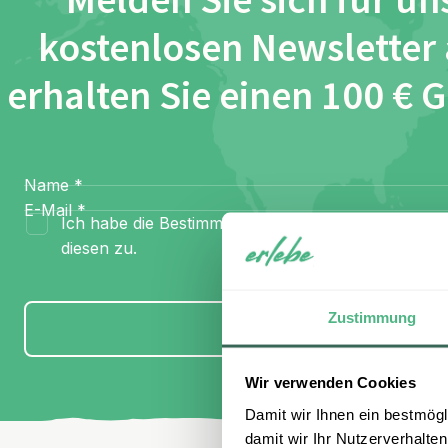
Melden Sie sich für un
kostenlosen Newsletter
erhalten Sie einen 100 € 
Name
*
E-Mail
*
Ich habe die Bestimmungen zum
Datenschutz
gel
diesen zu.
Zustimmung
Anmelden
Wir verwenden Cookies
Damit wir Ihnen ein bestmögl
damit wir Ihr Nutzerverhalten