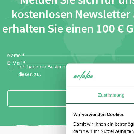
Melden Sie sich für un
kostenlosen Newsletter
erhalten Sie einen 100 € 
Name
*
E-Mail
*
Ich habe die Bestimmungen zum
Datenschutz
gel
diesen zu.
Zustimmung
Anmelden
Wir verwenden Cookies
Damit wir Ihnen ein bestmögl
damit wir Ihr Nutzerverhalten