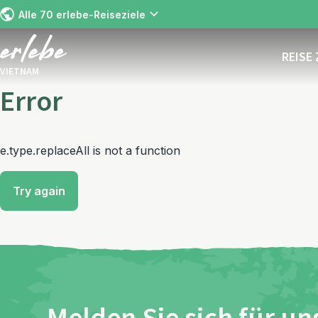
Alle 70 erlebe-Reiseziele
REISE
VIETNAM
Error
e.type.replaceAll is not a function
Try again