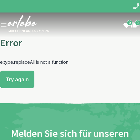
0
0
GRIECHENLAND & ZYPERN
Error
e.type.replaceAll is not a function
Try again
Melden Sie sich für unseren