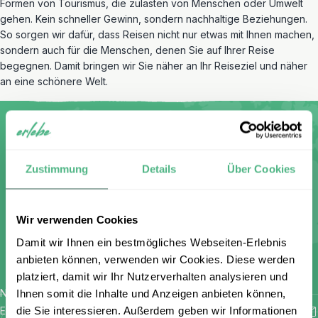
Formen von Tourismus, die zulasten von Menschen oder Umwelt
gehen. Kein schneller Gewinn, sondern nachhaltige Beziehungen.
So sorgen wir dafür, dass Reisen nicht nur etwas mit Ihnen machen,
sondern auch für die Menschen, denen Sie auf Ihrer Reise
begegnen. Damit bringen wir Sie näher an Ihr Reiseziel und näher
an eine schönere Welt.
Melden Sie sich für unseren
Zustimmung
Details
Über Cookies
kostenlosen Newsletter an und
erhalten Sie einen 100 €
Wir verwenden Cookies
Damit wir Ihnen ein bestmögliches Webseiten-Erlebnis
Gutschein
anbieten können, verwenden wir Cookies. Diese werden
platziert, damit wir Ihr Nutzerverhalten analysieren und
Name
Ihnen somit die Inhalte und Anzeigen anbieten können,
*
die Sie interessieren. Außerdem geben wir Informationen
E-Mail
*