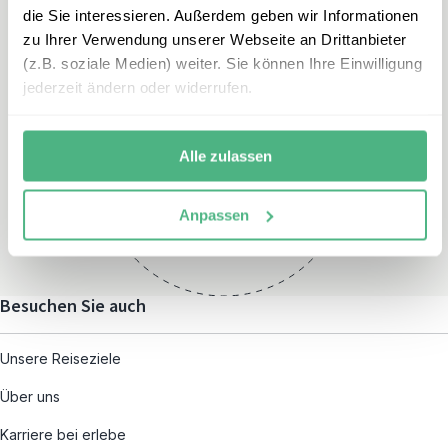
die Sie interessieren. Außerdem geben wir Informationen
zu Ihrer Verwendung unserer Webseite an Drittanbieter
(z.B. soziale Medien) weiter. Sie können Ihre Einwilligung
jederzeit ändern oder widerrufen.
Öffnungszeiten
Montag – Freitag:
Alle zulassen
08:00 – 19:00
und nach individueller
Anpassen
Terminvereinbarung
Besuchen Sie auch
Unsere Reiseziele
Über uns
Karriere bei erlebe