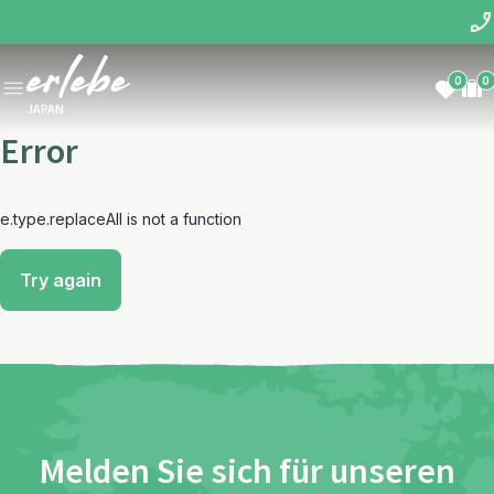
0
0
JAPAN
Error
e.type.replaceAll is not a function
Try again
Melden Sie sich für unseren