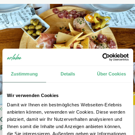
Zustimmung
Details
Über Cookies
Wir verwenden Cookies
Damit wir Ihnen ein bestmögliches Webseiten-Erlebnis
anbieten können, verwenden wir Cookies. Diese werden
Genuss für Groß und Klein: Essen als
platziert, damit wir Ihr Nutzerverhalten analysieren und
Reisehighlight
Ihnen somit die Inhalte und Anzeigen anbieten können,
die Sie interessieren. Außerdem geben wir Informationen