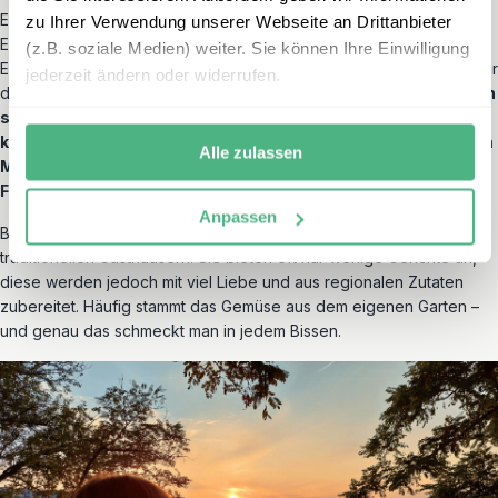
Ein nicht zu unterschätzender Höhepunkt unserer Reise war das
zu Ihrer Verwendung unserer Webseite an Drittanbieter
Essen. Wer mit Kindern unterwegs ist, weiß, dass kulinarische
(z.B. soziale Medien) weiter. Sie können Ihre Einwilligung
Experimente manchmal schwierig sein können. Doch in Kroatien war
jederzeit ändern oder widerrufen.
das überhaupt kein Problem.
Pizza, Pasta und Ćevapčići sorgten
schnell für Begeisterung bei den Kindern. Auch wir Eltern
kamen voll auf unsere Kosten: frisch gegrillter Fisch direkt am
Alle zulassen
Meer, bunte Salate mit Schafskäse und herzhafte
Fleischgerichte.
Anpassen
Besonders angetan waren wir von den kleinen Konobas, den
traditionellen Gasthäusern. Sie bieten oft nur wenige Gerichte an,
diese werden jedoch mit viel Liebe und aus regionalen Zutaten
zubereitet. Häufig stammt das Gemüse aus dem eigenen Garten –
und genau das schmeckt man in jedem Bissen.