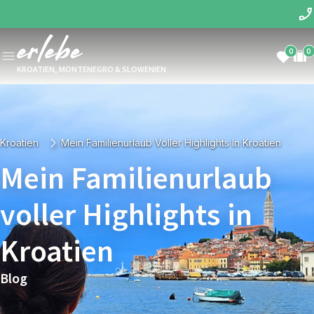
0
0
KROATIEN, MONTENEGRO & SLOWENIEN
Kroatien
Mein Familienurlaub Voller Highlights In Kroatien
Mein Familienurlaub
voller Highlights in
Kroatien
Blog