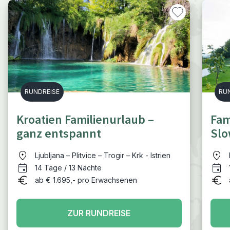
RUNDREISE
RU
Kroatien Familienurlaub –
Fam
ganz entspannt
Slo
Räd
Ljubljana – Plitvice – Trogir – Krk - Istrien
14 Tage / 13 Nächte
ab € 1.695,- pro Erwachsenen
ZUR RUNDREISE