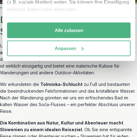
(z.B. soziale Medien) weiter. Sie können Ihre Einwilligung
jederzeit ändern oder widerrufen.
Das Soča-Tal und die Tolminka-
Schlucht
Alle zulassen
Unser letzter Tag führte uns ins
Soča-Tal, das für seinen
Anpassen
smaragdgrünen Fluss bekannt ist
. Der Fluss Soča gilt als einer
der schönsten Europas – und das zurecht. Die Farbe des Wassers
ist wirklich einzigartig und bietet eine malerische Kulisse für
Wanderungen und andere Outdoor-Aktivitäten.
Wir erkundeten die
Tolminka-Schlucht
zu Fuß und bestaunten
die beeindruckenden Felsformationen und das kristallklare Wasser.
Nach der Wanderung gönnten wir uns ein erfrischendes Bad im
kalten Wasser des Soča-Flusses – ein perfekter Abschluss unserer
Reise.
Die Kombination aus Natur, Kultur und Abenteuer macht
Slowenien zu einem idealen Reiseziel.
Ob Sie eine entspannte
Reise planen oder Abenteuer suchen – Slowenien hat für jeden