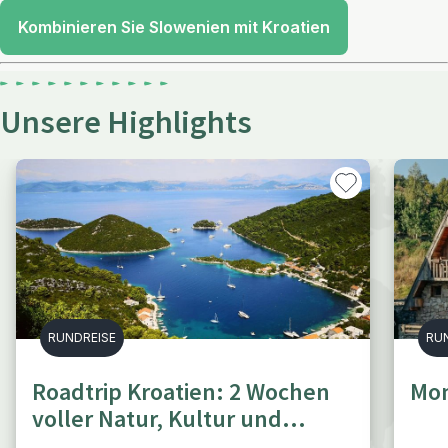
Kombinieren Sie Slowenien mit Kroatien
Unsere Highlights
RUNDREISE
RU
Roadtrip Kroatien: 2 Wochen
Mon
voller Natur, Kultur und
Entspannung