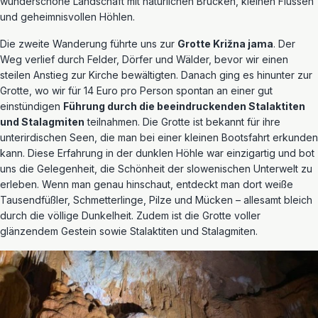
wunderschöne Landschaft mit natürlichen Brücken, kleinen Flüssen
und geheimnisvollen Höhlen.
Die zweite Wanderung führte uns zur
Grotte Križna jama
. Der
Weg verlief durch Felder, Dörfer und Wälder, bevor wir einen
steilen Anstieg zur Kirche bewältigten. Danach ging es hinunter zur
Grotte, wo wir für 14 Euro pro Person spontan an einer gut
einstündigen
Führung durch die beeindruckenden Stalaktiten
und Stalagmiten
teilnahmen. Die Grotte ist bekannt für ihre
unterirdischen Seen, die man bei einer kleinen Bootsfahrt erkunden
kann. Diese Erfahrung in der dunklen Höhle war einzigartig und bot
uns die Gelegenheit, die Schönheit der slowenischen Unterwelt zu
erleben. Wenn man genau hinschaut, entdeckt man dort weiße
Tausendfüßler, Schmetterlinge, Pilze und Mücken – allesamt bleich
durch die völlige Dunkelheit. Zudem ist die Grotte voller
glänzendem Gestein sowie Stalaktiten und Stalagmiten.