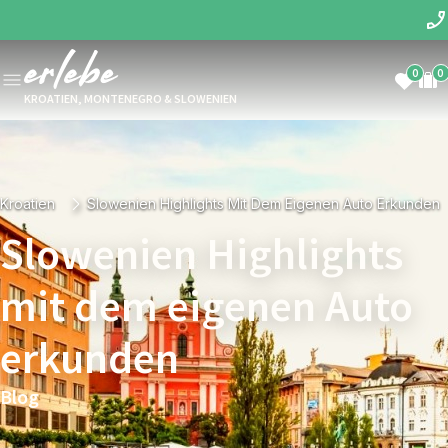
0
0
KROATIEN, MONTENEGRO & SLOWENIEN
Kroatien
Slowenien Highlights Mit Dem Eigenen Auto Erkunden
Slowenien Highlights
mit dem eigenen Auto
erkunden
Blog