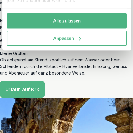
jederzeit ändern oder widerrufen.
atemberaubenden Blick auf das tiefblaue Meer und die Pakleni-
Inseln, die wie Smaragde im Wasser liegen.
Neben charmanten Gassen, lebendigen Märkten und mediterraner
Alle zulassen
Küche bietet Hvar auch wunderbare Möglichkeiten für aktive
Erlebnisse. Zum Beispiel können Sie beim Stand-up-Paddeln
Anpassen
entlang der zerklüfteten Küste die Insel aus einer anderen
Perspektive erkunden. Entdecken Sie versteckte Buchten und
kleine Grotten.
Ob entspannt am Strand, sportlich auf dem Wasser oder beim
Schlendern durch die Altstadt – Hvar verbindet Erholung, Genuss
und Abenteuer auf ganz besondere Weise.
Urlaub auf Krk