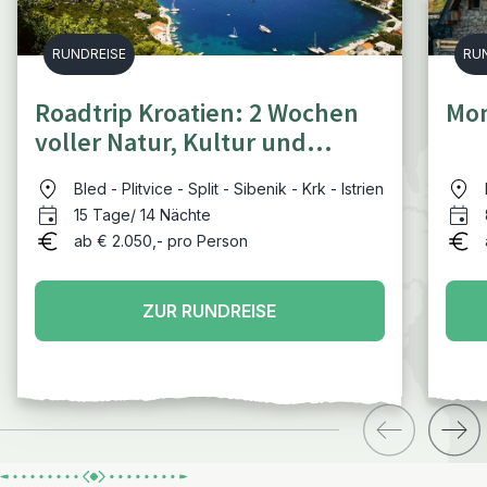
RUNDREISE
RU
Roadtrip Kroatien: 2 Wochen
Mon
voller Natur, Kultur und
Entspannung
Bled - Plitvice - Split - Sibenik - Krk - Istrien
15 Tage/ 14 Nächte
ab € 2.050,- pro Person
ZUR RUNDREISE