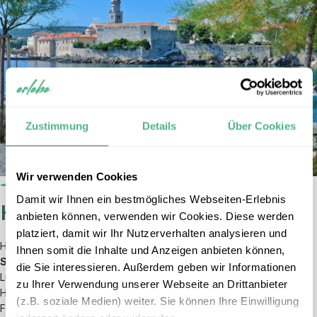
Zustimmung
Details
Über Cookies
Wir verwenden Cookies
Damit wir Ihnen ein bestmögliches Webseiten-Erlebnis
Hvar – Die Sonneninsel
anbieten können, verwenden wir Cookies. Diese werden
platziert, damit wir Ihr Nutzerverhalten analysieren und
Hvar ist eine Insel, die sofort verzaubert – mit über
2700
Ihnen somit die Inhalte und Anzeigen anbieten können,
Sonnenstunden
im Jahr, dem Duft von
wildem Lavendel
in der
die Sie interessieren. Außerdem geben wir Informationen
Luft und einer Kulisse, das perfekte Sommerreiseziel. Die Stadt
zu Ihrer Verwendung unserer Webseite an Drittanbieter
Hvar begeistert mit Architektur, weißem Kalkstein und lebendigem
(z.B. soziale Medien) weiter. Sie können Ihre Einwilligung
Flair. Von der Festung Fortica aus genießen Sie einen