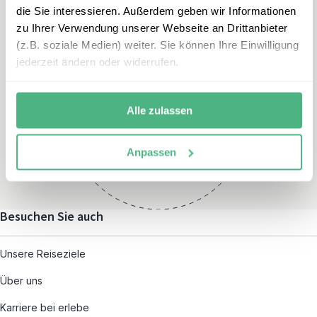
die Sie interessieren. Außerdem geben wir Informationen
zu Ihrer Verwendung unserer Webseite an Drittanbieter
(z.B. soziale Medien) weiter. Sie können Ihre Einwilligung
jederzeit ändern oder widerrufen.
Öffnungszeiten
Montag – Freitag:
Alle zulassen
08:00 – 19:00
und nach individueller
Anpassen
Terminvereinbarung
Besuchen Sie auch
Unsere Reiseziele
Über uns
Karriere bei erlebe