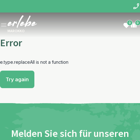
0
0
MAROKKO
Error
e.type.replaceAll is not a function
Try again
Melden Sie sich für unseren