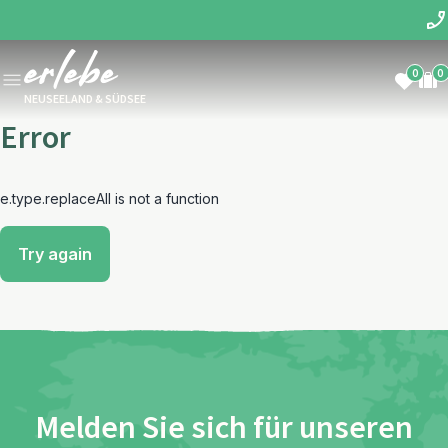
0
0
NEUSEELAND & SÜDSEE
Error
e.type.replaceAll is not a function
Try again
Melden Sie sich für unseren