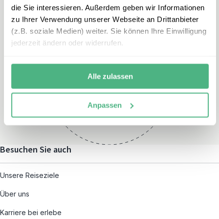
die Sie interessieren. Außerdem geben wir Informationen
zu Ihrer Verwendung unserer Webseite an Drittanbieter
(z.B. soziale Medien) weiter. Sie können Ihre Einwilligung
jederzeit ändern oder widerrufen.
Öffnungszeiten
Montag – Freitag:
Alle zulassen
08:00 – 19:00
und nach individueller
Anpassen
Terminvereinbarung
Besuchen Sie auch
Unsere Reiseziele
Über uns
Karriere bei erlebe