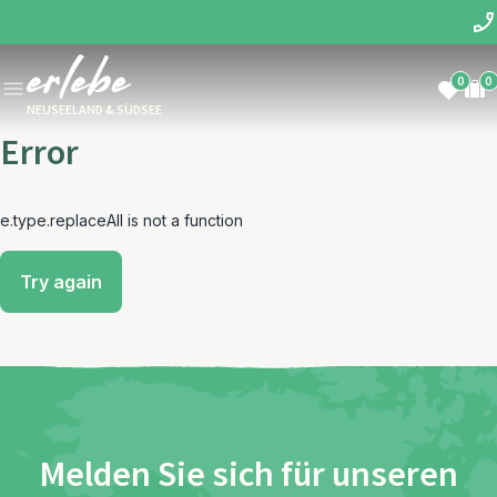
0
0
NEUSEELAND & SÜDSEE
Error
e.type.replaceAll is not a function
Try again
Melden Sie sich für unseren