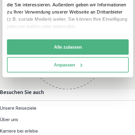
die Sie interessieren. Außerdem geben wir Informationen
zu Ihrer Verwendung unserer Webseite an Drittanbieter
(z.B. soziale Medien) weiter. Sie können Ihre Einwilligung
jederzeit ändern oder widerrufen.
Öffnungszeiten
Montag – Freitag:
Alle zulassen
08:00 – 19:00
und nach individueller
Anpassen
Terminvereinbarung
Besuchen Sie auch
Unsere Reiseziele
Über uns
Karriere bei erlebe