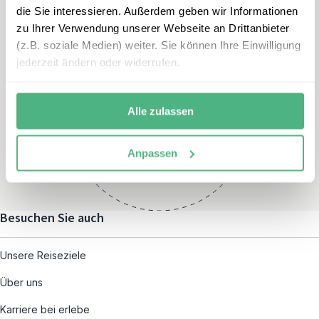
die Sie interessieren. Außerdem geben wir Informationen
zu Ihrer Verwendung unserer Webseite an Drittanbieter
(z.B. soziale Medien) weiter. Sie können Ihre Einwilligung
jederzeit ändern oder widerrufen.
Öffnungszeiten
Montag – Freitag:
Alle zulassen
08:00 – 19:00
und nach individueller
Anpassen
Terminvereinbarung
Besuchen Sie auch
Unsere Reiseziele
Über uns
Karriere bei erlebe