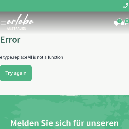
0
0
AUSTRALIEN
Error
e.type.replaceAll is not a function
Try again
Melden Sie sich für unseren