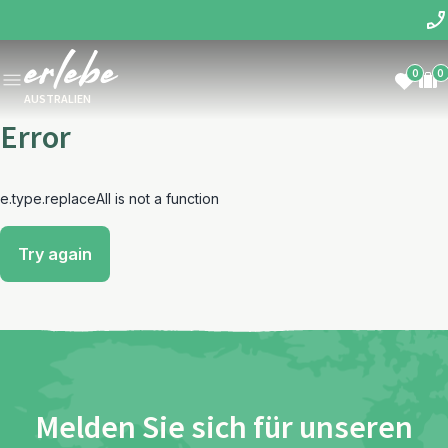
0
0
AUSTRALIEN
Error
e.type.replaceAll is not a function
Try again
Melden Sie sich für unseren