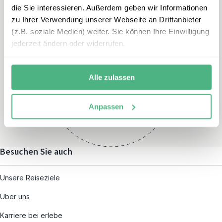
die Sie interessieren. Außerdem geben wir Informationen
zu Ihrer Verwendung unserer Webseite an Drittanbieter
(z.B. soziale Medien) weiter. Sie können Ihre Einwilligung
jederzeit ändern oder widerrufen.
Öffnungszeiten
Montag – Freitag:
Alle zulassen
08:00 – 19:00
und nach individueller
Anpassen
Terminvereinbarung
Besuchen Sie auch
Unsere Reiseziele
Über uns
Karriere bei erlebe