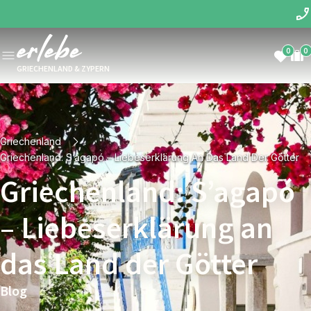
0
0
GRIECHENLAND & ZYPERN
Griechenland
Griechenland: S’agapó – Liebeserklärung An Das Land Der Götter
Griechenland: S’agapó
– Liebeserklärung an
das Land der Götter
Blog