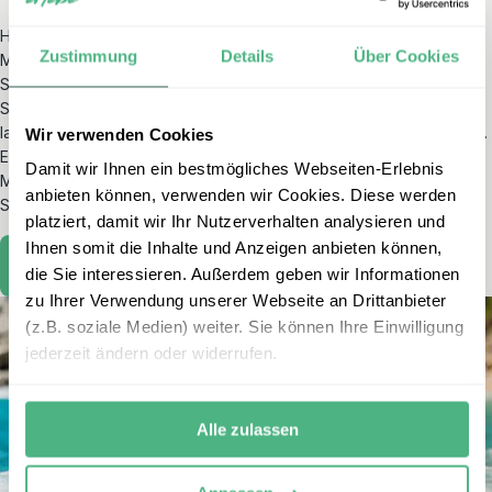
Hellas! Auf
Kreta
bleibt es bis Mitte Oktober warm genug, um im
Zustimmung
Details
Über Cookies
Mittelmeer zu schwimmen oder im Pool zu entspannen. Verlängern
Sie den Sommer auf der Insel der Götter und genießen Sie das T-
Shirt-Wetter abseits der Massen. Sie übernachten in
landestypischen Hotels und starten mit einem Frühstück in den Tag.
Wir verwenden Cookies
Erkunden Sie die Imbros-Schlucht, besuchen Sie das Oliven-
Damit wir Ihnen ein bestmögliches Webseiten-Erlebnis
Museum, die Stadt Chania, die Lassithi-Hochebene und genießen
anbieten können, verwenden wir Cookies. Diese werden
Sie das köstliche griechische Essen.
platziert, damit wir Ihr Nutzerverhalten analysieren und
Ihnen somit die Inhalte und Anzeigen anbieten können,
Kreta erleben
die Sie interessieren. Außerdem geben wir Informationen
zu Ihrer Verwendung unserer Webseite an Drittanbieter
(z.B. soziale Medien) weiter. Sie können Ihre Einwilligung
jederzeit ändern oder widerrufen.
Alle zulassen