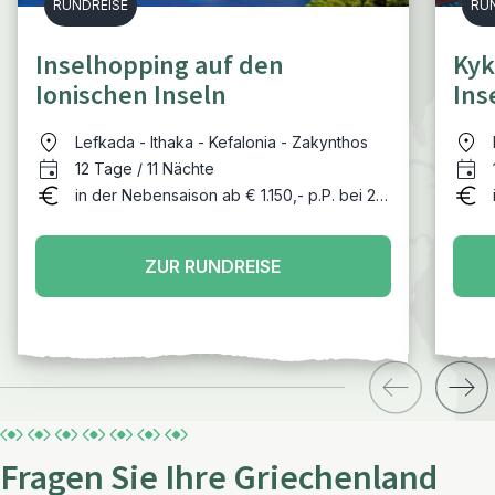
RUNDREISE
RU
Inselhopping auf den
Kyk
Ionischen Inseln
Ins
Lefkada - Ithaka - Kefalonia - Zakynthos
12 Tage / 11 Nächte
in der Nebensaison ab € 1.150,- p.P. bei 2
Personen
ZUR RUNDREISE
Fragen Sie Ihre Griechenland