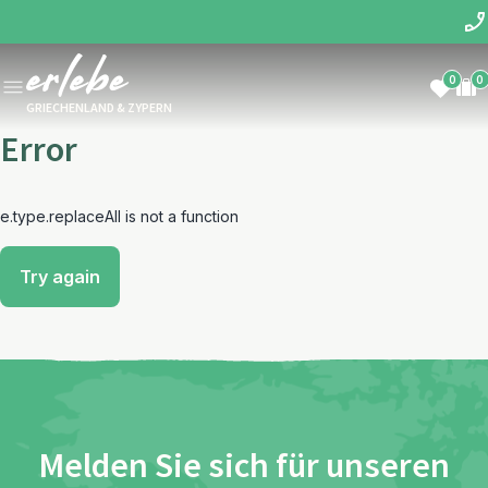
0
0
GRIECHENLAND & ZYPERN
Error
e.type.replaceAll is not a function
Try again
Melden Sie sich für unseren