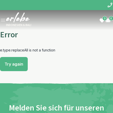
0
0
INDONESIEN & BALI
Error
e.type.replaceAll is not a function
Try again
Melden Sie sich für unseren