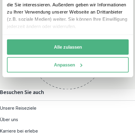
die Sie interessieren. Außerdem geben wir Informationen
zu Ihrer Verwendung unserer Webseite an Drittanbieter
(z.B. soziale Medien) weiter. Sie können Ihre Einwilligung
jederzeit ändern oder widerrufen.
Öffnungszeiten
Montag – Freitag:
Alle zulassen
08:00 – 19:00
und nach individueller
Anpassen
Terminvereinbarung
Besuchen Sie auch
Unsere Reiseziele
Über uns
Karriere bei erlebe