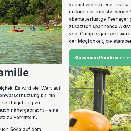
kommt einfach jeder auf 
entlang der türkisfarbenen 
abenteuerlustige Teenager ge
zusätzlich spannende Aktivit
vom Camp organisiert werd
der Möglichkeit, die atemb
Slowenien Rundreisen e
amilie
keit! Es wird viel Wert auf
genwassernutzung bis hin
rliche Umgebung zu
auch nähergebracht – eine
tz zu vermitteln.
lauen Soča auf dem