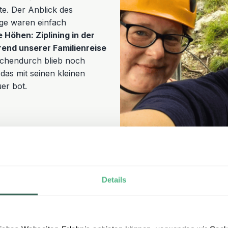
e. Der Anblick des
rge waren einfach
 Höhen: Ziplining in der
end unserer Familienreise
chendurch blieb noch
as mit seinen kleinen
er bot.
Rafting-Aben
Highlight fü
Details
Ein weiteres unvergesslich
unsere Raftingtour auf der 
fließt, ist wie gemacht für 