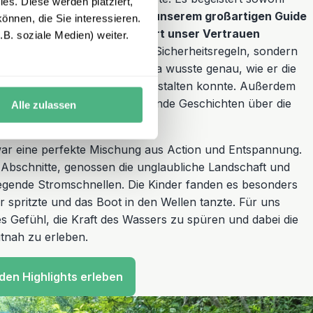
es. Diese werden platziert,
e!
Begleitet wurden wir von unserem großartigen Guide
önnen, die Sie interessieren.
rung und herzlichen Art sofort unser Vertrauen
B. soziale Medien) weiter.
uns nicht nur die wichtigsten Sicherheitsregeln, sondern
 jede Menge Spaß hatten. Luka wusste genau, wie er die
als auch familienfreundlich gestalten konnte. Außerdem
er ruhigeren Momente spannende Geschichten über die
Alle zulassen
war eine perfekte Mischung aus Action und Entspannung.
 Abschnitte, genossen die unglaubliche Landschaft und
egende Stromschnellen. Die Kinder fanden es besonders
spritzte und das Boot in den Wellen tanzte. Für uns
s Gefühl, die Kraft des Wassers zu spüren und dabei die
tnah zu erleben.
den Highlights erleben