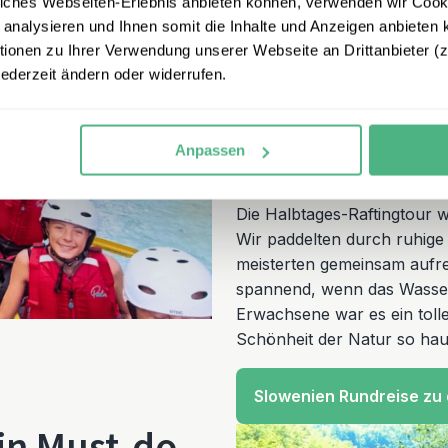
iches Webseiten-Erlebnis anbieten können, verwenden wir Cooki
Kinder als auch Erwachsen
 analysieren und Ihnen somit die Inhalte und Anzeigen anbieten k
Luka, der mit seiner Erfah
onen zu Ihrer Verwendung unserer Webseite an Drittanbieter (z.
gewonnen hat.
Er erklärte 
jederzeit ändern oder widerrufen.
sorgte auch dafür, dass wir
Tour sowohl abenteuerlich 
erzählte er uns während d
Anpassen
Region und die Soča.
Die Halbtages-Raftingtour 
Wir paddelten durch ruhige
meisterten gemeinsam aufr
spannend, wenn das Wasser 
Erwachsene war es ein tolle
Schönheit der Natur so hau
Slowenien Rundreise zu 