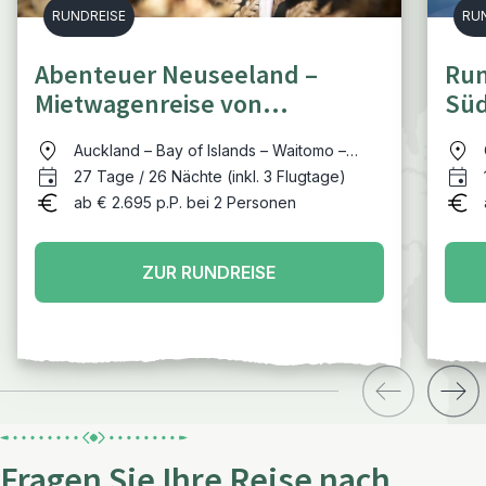
RUNDREISE
RU
Abenteuer Neuseeland –
Run
Mietwagenreise von
Süd
Palmenstränden zu
Ber
Auckland – Bay of Islands – Waitomo –
Gletscherseen
Matamata - Rotorua – Tongariro NP –
27 Tage / 26 Nächte (inkl. 3 Flugtage)
Wellington – Picton – Abel Tasman NP –
ab € 2.695 p.P. bei 2 Personen
Hokitika – Fox Gletscher – Queenstown –
Te Anau – Milford Sound – Catlins –
Dunedin – Akaroa - Christchurch
ZUR RUNDREISE
Fragen Sie Ihre Reise nach