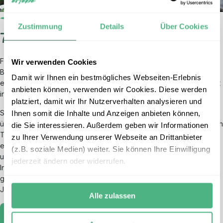
Zustimmung
Details
Über Cookies
7. Hobbiton
Für Fans von
„Der Herr der Ringe“
und
„Der Hobbit“
ist ein
Wir verwenden Cookies
Besuch in Hobbiton ein unvergessliches Erlebnis. Die liebevoll
Damit wir Ihnen ein bestmögliches Webseiten-Erlebnis
erhaltenen Filmkulissen in der Nähe von Matamata lassen Sie direkt
anbieten können, verwenden wir Cookies. Diese werden
in die zauberhafte Welt von
Mittelerde
eintauchen.
platziert, damit wir Ihr Nutzerverhalten analysieren und
Spazieren Sie durch
das malerische Auenland
, vorbei an
Ihnen somit die Inhalte und Anzeigen anbieten können,
üppigen Gärten und den ikonischen Hobbit-Höhlen mit ihren runden
die Sie interessieren. Außerdem geben wir Informationen
Türen und detailreichen Fassaden. Bei einer geführten Tour
zu Ihrer Verwendung unserer Webseite an Drittanbieter
erfahren Sie interessante Hintergründe zur Entstehung der Filme
(z.B. soziale Medien) weiter. Sie können Ihre Einwilligung
und den Drehorten. Zum Abschluss können Sie im Green Dragon
jederzeit ändern oder widerrufen.
Inn einkehren und bei einem Getränk das besondere Flair
genießen. Hobbiton ist ein magischer Ort, der die Geschichten von
J.R.R. Tolkien lebendig werden lässt.
Alle zulassen
Matamata – Zu Besuch in Hobbiton