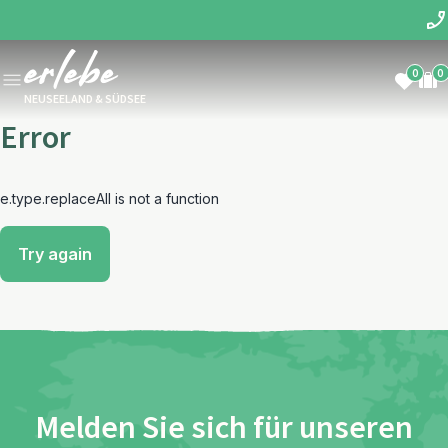
0
0
NEUSEELAND & SÜDSEE
Error
e.type.replaceAll is not a function
Try again
Melden Sie sich für unseren