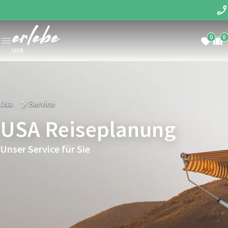
0
0
USA
Usa
Service
USA Reiseplanung
Unser Service für Sie