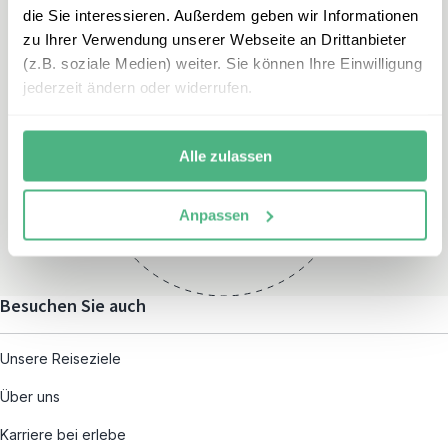
die Sie interessieren. Außerdem geben wir Informationen
zu Ihrer Verwendung unserer Webseite an Drittanbieter
(z.B. soziale Medien) weiter. Sie können Ihre Einwilligung
jederzeit ändern oder widerrufen.
Öffnungszeiten
Montag – Freitag:
Alle zulassen
08:00 – 19:00
und nach individueller
Anpassen
Terminvereinbarung
Besuchen Sie auch
Unsere Reiseziele
Über uns
Karriere bei erlebe