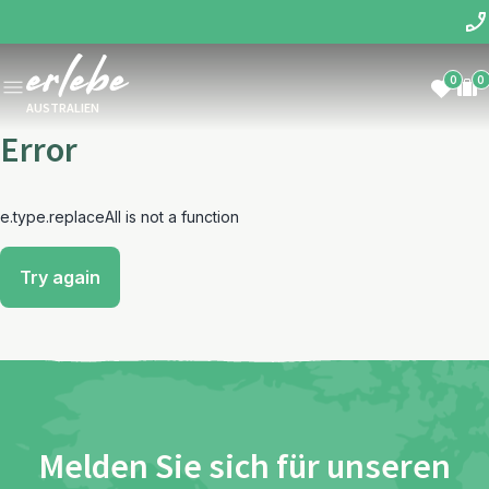
0
0
AUSTRALIEN
Error
e.type.replaceAll is not a function
Try again
Melden Sie sich für unseren