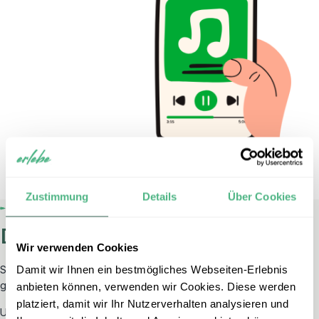
Zustimmung
Details
Über Cookies
Die Playlist
Wir verwenden Cookies
Damit wir Ihnen ein bestmögliches Webseiten-Erlebnis
Sie wollen die erlebe-aktiv Playlist auch auf ihrem Endgerät? So
geht’s:
anbieten können, verwenden wir Cookies. Diese werden
platziert, damit wir Ihr Nutzerverhalten analysieren und
Um die erlebe-aktiv Playlist auf Ihr mobiles Endgerät zu laden,