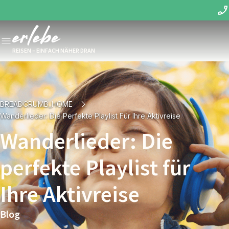
REISEN – EINFACH NÄHER DRAN
BREADCRUMB_HOME
Wanderlieder: Die Perfekte Playlist Für Ihre Aktivreise
Wanderlieder: Die
perfekte Playlist für
Ihre Aktivreise
Blog