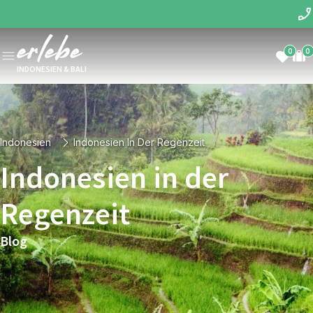
0
0
INDONESIEN & BALI
Indonesien
Indonesien In Der Regenzeit
Indonesien in der
Regenzeit
Blog