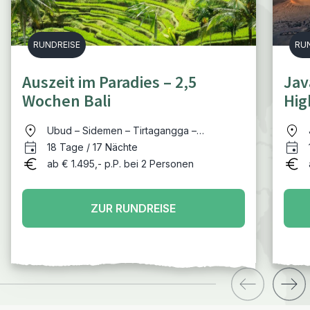
RUNDREISE
RU
Auszeit im Paradies – 2,5
Jav
Wochen Bali
Hig
und
Ubud – Sidemen – Tirtagangga –
Pemuteran – Munduk – Sanur – Nusa
18 Tage / 17 Nächte
Lembongan
ab € 1.495,- p.P. bei 2 Personen
ZUR RUNDREISE