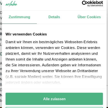
Vulkanwanderungen mit Nebelblick
Die Regenzeit eignet sich überraschend gut für
Zustimmung
Details
Über Cookies
Vulkanwanderungen – nicht nur, weil es dann weniger überlaufen
ist, sondern auch, weil die Temperaturen in den Höhenlagen
spürbar angenehmer sind. Ob ein Sonnenaufgang auf dem
Mount
Batur
auf Bali oder eine nächtliche Tour zum
Ijen-Krater
mit
Wir verwenden Cookies
seinen berühmten blauen Schwefelflammen – gerade bei feuchter
Damit wir Ihnen ein bestmögliches Webseiten-Erlebnis
Luft und Nebelschwaden entstehen fast surreale Stimmungen.
anbieten können, verwenden wir Cookies. Diese werden
Dschungel- und Wildlife-Touren
platziert, damit wir Ihr Nutzerverhalten analysieren und
Ihnen somit die Inhalte und Anzeigen anbieten können,
Auch in der Regenzeit lässt sich die Wildnis Indonesiens hautnah
die Sie interessieren. Außerdem geben wir Informationen
erleben – mit etwas Abenteuerlust und dem richtigen Timing.
zu Ihrer Verwendung unserer Webseite an Drittanbieter
Besonders auf Borneo sind Touren in den Tanjung Puting
(z.B. soziale Medien) weiter. Sie können Ihre Einwilligung
Nationalpark oder ins Sebangau-Gebiet möglich, wo Sie mit dem
jederzeit ändern oder widerrufen.
Boot durch Mangrovenwälder und entlang wilder Flussläufe gleiten.
Der feuchte Dschungel ist jetzt besonders aktiv:
Orang-Utans,
Nasenaffen, Makaken
und exotische Vogelarten lassen sich oft
Alle zulassen
besser beobachten als in der Trockenzeit.