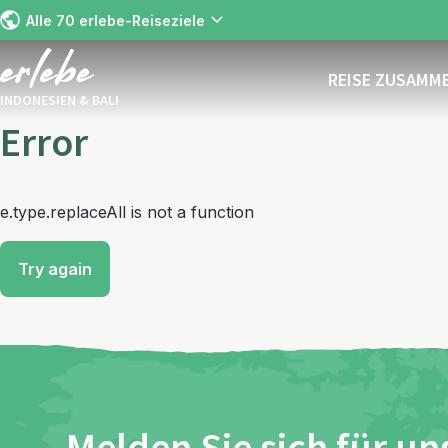
Alle 70 erlebe-Reiseziele
REISE ZUSAMM
INDONESIEN & BALI
Error
e.type.replaceAll is not a function
Try again