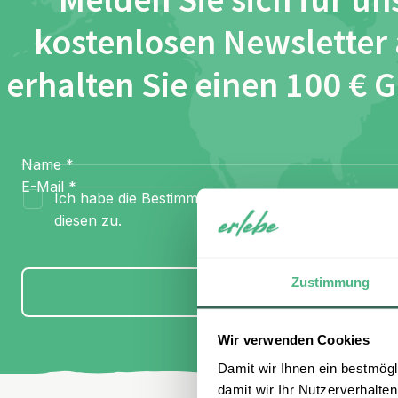
Melden Sie sich für un
kostenlosen Newsletter
erhalten Sie einen 100 € 
Name
*
E-Mail
*
Ich habe die Bestimmungen zum
Datenschutz
gel
diesen zu.
Zustimmung
Anmelden
Wir verwenden Cookies
Damit wir Ihnen ein bestmögl
damit wir Ihr Nutzerverhalten