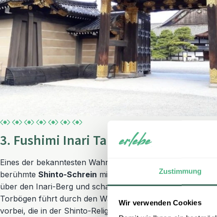
3. Fushimi Inari Taisha
Eines der bekanntesten Wahrzeichen Kyotos ist der Fushimi
Zustimmung
berühmte
Shinto-Schrein
mit seinen
tausenden roten Tor
über den Inari-Berg und schafft eine fast mystische Atmo
Torbögen führt durch den Wald und an verschiedenen Ste
Wir verwenden Cookies
vorbei, die in der Shinto-Religion als Boten des Reisgottes 