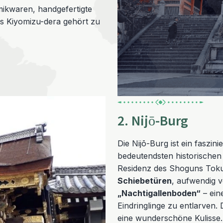
mikwaren, handgefertigte
es Kiyomizu-dera gehört zu
2. Nijō-Burg
Die Nijō-Burg ist ein faszi
bedeutendsten historischen
Residenz des Shoguns Tokug
Schiebetüren
, aufwendig v
„Nachtigallenboden“
– ein
Eindringlinge zu entlarven. 
eine wunderschöne Kulisse