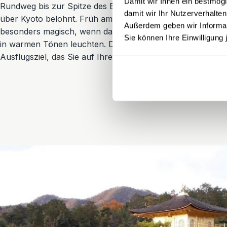
Damit wir Ihnen ein bestmögl
Rundweg bis zur Spitze des Berges geht, wird mit herrlic
damit wir Ihr Nutzerverhalten
über Kyoto belohnt. Früh am Morgen oder am späten Nach
Außerdem geben wir Informati
besonders magisch, wenn das Licht durch die dichten Bäum
Sie können Ihre Einwilligung 
in warmen Tönen leuchten. Die tausend roten Torii-Tore sin
Ausflugsziel, das Sie auf Ihrer Japan Rundreise nicht verp