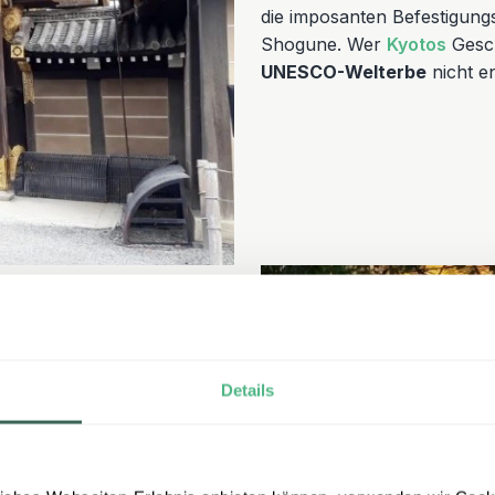
die imposanten Befestigungs
Shogune. Wer
Kyotos
Gesch
UNESCO-Welterbe
nicht e
 Inari Taisha. Der
Details
ii-Toren
erstreckt sich
sphäre. Der Weg durch die
instatuen von Füchsen
Inari gelten. Wer den vollen