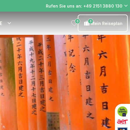
Rufen Sie uns an: +49 2151 3880 130
0
0
E
Mein Reiseplan