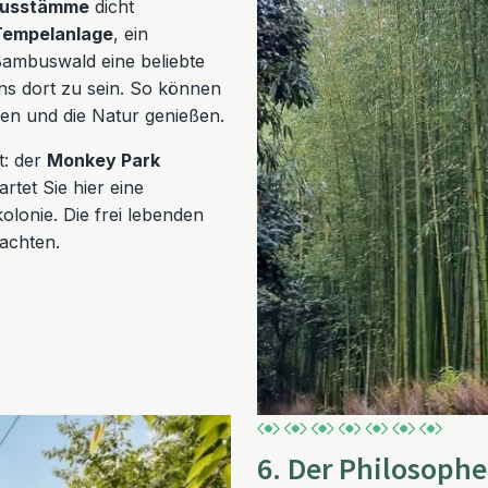
busstämme
dicht
Tempelanlage
, ein
Bambuswald eine beliebte
ens dort zu sein. So können
en und die Natur genießen.
t: der
Monkey Park
rtet Sie hier eine
olonie. Die frei lebenden
achten.
6. Der Philosoph