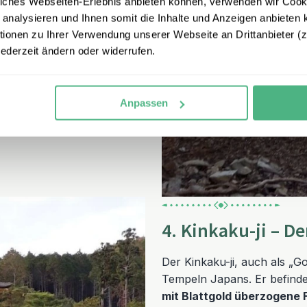
iches Webseiten-Erlebnis anbieten können, verwenden wir Cooki
hen
Panoramaausblicken
 analysieren und Ihnen somit die Inhalte und Anzeigen anbieten k
mittag ist die Stimmung
onen zu Ihrer Verwendung unserer Webseite an Drittanbieter (z.
e fällt und die roten Tore
jederzeit ändern oder widerrufen.
d ein beliebtes
assen sollten.
Anpassen
4. Kinkaku-ji – D
Der Kinkaku-ji, auch als „G
Tempeln Japans. Er befindet
mit Blattgold überzogene