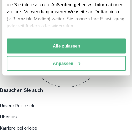
die Sie interessieren. Außerdem geben wir Informationen
zu Ihrer Verwendung unserer Webseite an Drittanbieter
(z.B. soziale Medien) weiter. Sie können Ihre Einwilligung
jederzeit ändern oder widerrufen.
Öffnungszeiten
Montag – Freitag:
Alle zulassen
08:00 – 19:00
und nach individueller
Anpassen
Terminvereinbarung
Besuchen Sie auch
Unsere Reiseziele
Über uns
Karriere bei erlebe