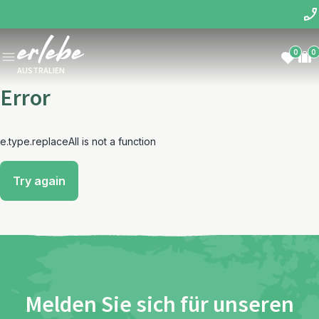
0
0
AUSTRALIEN
Error
e.type.replaceAll is not a function
Try again
Melden Sie sich für unseren