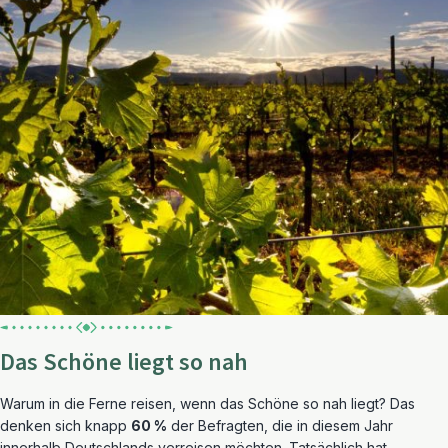
Das Schöne liegt so nah
Warum in die Ferne reisen, wenn das Schöne so nah liegt? Das
denken sich knapp
60 %
der Befragten, die in diesem Jahr
innerhalb Deutschlands verreisen möchten. Tatsächlich hat