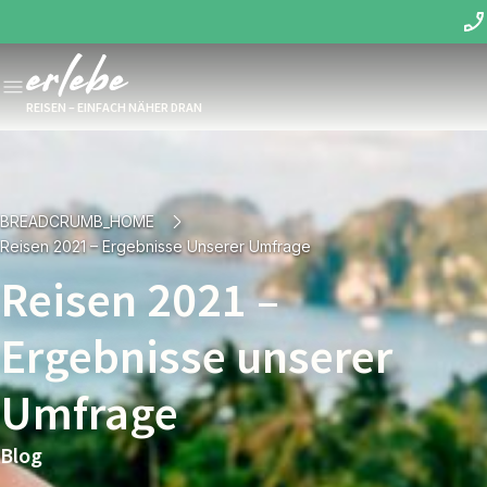
REISEN – EINFACH NÄHER DRAN
BREADCRUMB_HOME
Reisen 2021 – Ergebnisse Unserer Umfrage
Reisen 2021 –
Ergebnisse unserer
Umfrage
Blog