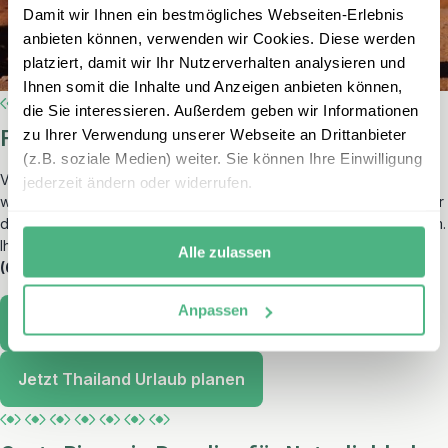
Damit wir Ihnen ein bestmögliches Webseiten-Erlebnis
anbieten können, verwenden wir Cookies. Diese werden
platziert, damit wir Ihr Nutzerverhalten analysieren und
Ihnen somit die Inhalte und Anzeigen anbieten können,
die Sie interessieren. Außerdem geben wir Informationen
Fernreisen im Jahr 2021
zu Ihrer Verwendung unserer Webseite an Drittanbieter
(z.B. soziale Medien) weiter. Sie können Ihre Einwilligung
Viele von uns plagt das Fernweh: So würden
75 %
der Befragten,
jederzeit ändern oder widerrufen.
wenn es möglich ist, auch eine Fernreise planen. Die Geografie der
dabei genannten Reiseziele ist sehr breit: von Ägypten bis Vietnam.
Ihre Top-Fernreise-Destinationen sind die
USA (9%)
,
Costa Rica
Alle zulassen
(6%)
und
Thailand (6%)
.
Anpassen
USA erleben
Jetzt Thailand Urlaub planen