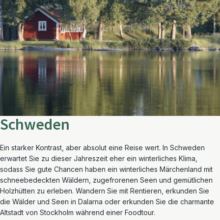
Schweden
Ein starker Kontrast, aber absolut eine Reise wert. In Schweden
erwartet Sie zu dieser Jahreszeit eher ein winterliches Klima,
sodass Sie gute Chancen haben ein winterliches Märchenland mit
schneebedeckten Wäldern, zugefrorenen Seen und gemütlichen
Holzhütten zu erleben. Wandern Sie mit Rentieren, erkunden Sie
die Wälder und Seen in Dalarna oder erkunden Sie die charmante
Altstadt von Stockholm während einer Foodtour.