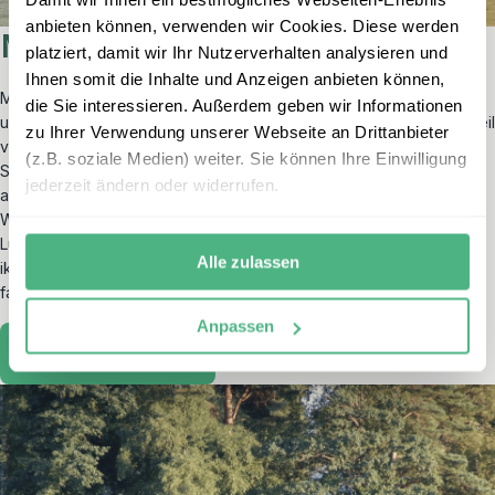
anbieten können, verwenden wir Cookies. Diese werden
Malaysia
platziert, damit wir Ihr Nutzerverhalten analysieren und
Ihnen somit die Inhalte und Anzeigen anbieten können,
Malaysia beeindruckt mit seiner Vielfalt an Kulturen, Landschaften
die Sie interessieren. Außerdem geben wir Informationen
und kulinarischen Genüssen. Sie bekommen das absolute Gegenteil
zu Ihrer Verwendung unserer Webseite an Drittanbieter
vom Wetter in Deutschland – tropische Temperaturen und
(z.B. soziale Medien) weiter. Sie können Ihre Einwilligung
Sonnenschein erwarten Sie dort. Auf unseren Rundreisen oder
jederzeit ändern oder widerrufen.
auch mit den Reisebausteinen können Sie das Land ganz auf Ihre
Weise erleben. Entdecken Sie die pulsierende Metropole Kuala
Lumpur mit ihren beeindruckenden Wolkenkratzern und dem
Alle zulassen
ikonischen Petronas Twin Tower oder tauchen Sie ein in die
faszinierende Unterwasserwelt der Inseln, wie Langkawi.
Anpassen
Malaysia entdecken