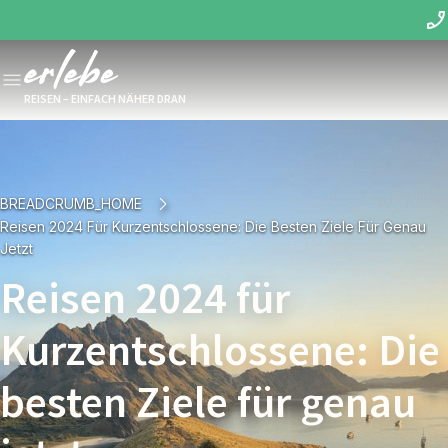
REISEN – EINFACH NÄHER DRAN
BREADCRUMB_HOME
Reisen 2024 Für Kurzentschlossene: Die Besten Ziele Für Genau
Jetzt
Reisen 2024 für
Kurzentschlossene: Die
besten Ziele für genau