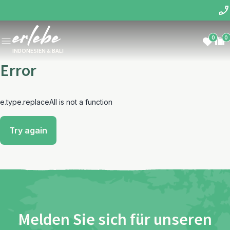
0
0
INDONESIEN & BALI
Error
e.type.replaceAll is not a function
Try again
Melden Sie sich für unseren