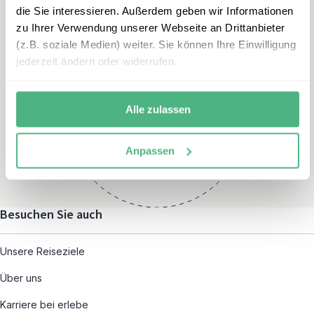
die Sie interessieren. Außerdem geben wir Informationen
zu Ihrer Verwendung unserer Webseite an Drittanbieter
(z.B. soziale Medien) weiter. Sie können Ihre Einwilligung
jederzeit ändern oder widerrufen.
Öffnungszeiten
Montag – Freitag:
Alle zulassen
08:00 – 19:00
und nach individueller
Anpassen
Terminvereinbarung
Besuchen Sie auch
Unsere Reiseziele
Über uns
Karriere bei erlebe