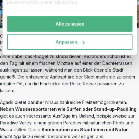
jederzeit ändern oder widerrufen.
Alle zulassen
Gerade das
südliche Zentrum von Agadir
bietet viele gute
Anpassen
Restaurants, die abseits der Promenade und der großen Hotels oft
sehr erschwinglich sind. Hier kann man hervorragend speisen,
ohne dabei das Budget zu strapazieren. Besonders schön ist es,
den Tag mit einem frischen Minztee auf einer der Dachterrassen
ausklingen zu lassen, während man den Blick über die Stadt
genießt. Die entspannte Atmosphäre der Stadt macht sie zu einem
idealen Ort, um die Eindrücke der Reise Revue passieren zu
lassen.
Agadir bietet darüber hinaus zahlreiche Freizeitmöglichkeiten.
Neben
Wassersportarten wie Surfen oder Stand-up-Paddling
gibt es auch interessante Ausflüge ins Umland, beispielsweise zur
Paradise Valley, einem grünen Paradies mit natürlichen Pools und
Wasserfällen. Diese
Kombination aus Stadtleben und Natur
macht Agadir zu einem besonders vielseitigen Ziel.