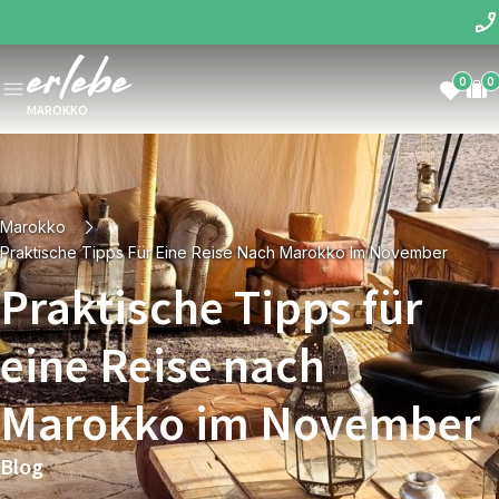
0
0
MAROKKO
Marokko
Praktische Tipps Für Eine Reise Nach Marokko Im November
Praktische Tipps für
eine Reise nach
Marokko im November
Blog