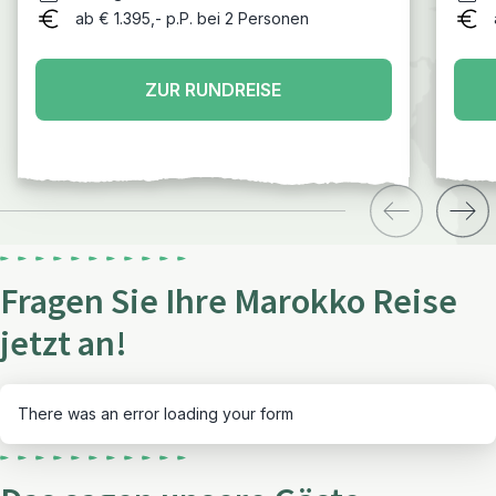
Wüste – Dades-Schlucht – Ait Benhaddou –
ab € 1.395,- p.P. bei 2 Personen
Marrakesch – Essaouira - Agadir
ZUR RUNDREISE
Fragen Sie Ihre Marokko Reise
jetzt an!
There was an error loading your form