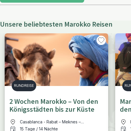
Unsere beliebtesten Marokko Reisen
RUNDREISE
RU
2 Wochen Marokko – Von den
Mar
Königsstädten bis zur Küste
den
Casablanca - Rabat – Meknes –
Volubilis/Moulay Idriss – Fes – Erfoud –
15 Tage / 14 Nächte