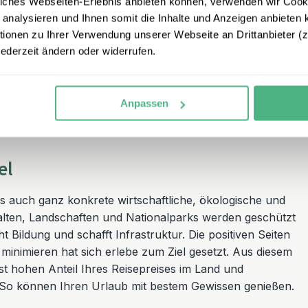
iches Webseiten-Erlebnis anbieten können, verwenden wir Cooki
und man fühlt sich plötzlich als Teil von etwas größerem.
 analysieren und Ihnen somit die Inhalte und Anzeigen anbieten k
wer sich kennt und austauscht, hat keinen Grund, sich zu
onen zu Ihrer Verwendung unserer Webseite an Drittanbieter (z.
Welt zu sehen.
jederzeit ändern oder widerrufen.
se gehen in die Tavernen.“
Anpassen
el
auch ganz konkrete wirtschaftliche, ökologische und
halten, Landschaften und Nationalparks werden geschützt
 Bildung und schafft Infrastruktur. Die positiven Seiten
 minimieren hat sich erlebe zum Ziel gesetzt. Aus diesem
st hohen Anteil Ihres Reisepreises im Land und
 So können Ihren Urlaub mit bestem Gewissen genießen.