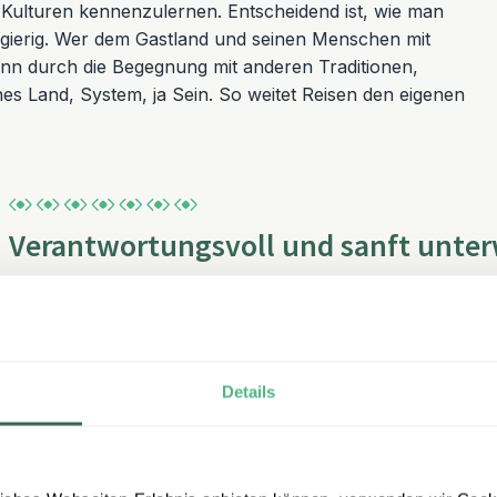
Kulturen kennenzulernen. Entscheidend ist, wie man
gierig. Wer dem Gastland und seinen Menschen mit
Denn durch die Begegnung mit anderen Traditionen,
nes Land, System, ja Sein. So weitet Reisen den eigenen
Verantwortungsvoll und sanft unte
erlebe-Rundreisen sind prädestiniert für ein „neues Reisen“.
Reisen entscheiden – meist abseits touristischer Hauptro
Ihr Reiseziel herab, sondern bewegen sich aktiv mittendr
Einheimischen, ganz nah am Land und tatsächlich auf A
Details
Dörfern und inhabergeführten Unterkünften, schlendern ü
Gasthäusern und kommen in echten Austausch mit den E
So entstehen neue Kontakte, echter Austausch, wahre Völ
Gemeinsamkeiten zu erkennen, das vermeintlich Trennende