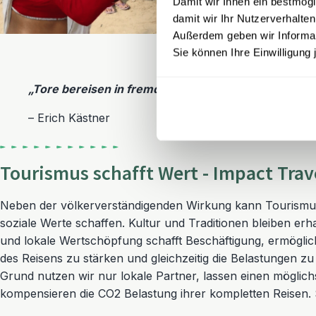
Damit wir Ihnen ein bestmögl
damit wir Ihr Nutzerverhalten
Außerdem geben wir Informati
Sie können Ihre Einwilligung 
„Tore bereisen in fremden Ländern die Museen, Wei
– Erich Kästner
Tourismus schafft Wert - Impact Trav
Neben der völkerverständigenden Wirkung kann Tourismus 
soziale Werte schaffen. Kultur und Traditionen bleiben er
und lokale Wertschöpfung schafft Beschäftigung, ermöglicht
des Reisens zu stärken und gleichzeitig die Belastungen zu
Grund nutzen wir nur lokale Partner, lassen einen möglich
kompensieren die CO2 Belastung ihrer kompletten Reisen.