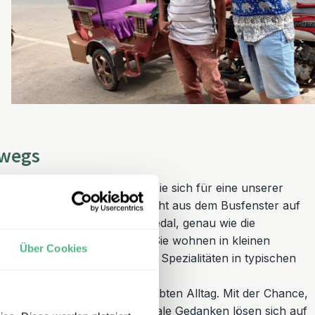
rwegs
 Schließlich sind Sie – falls Sie sich für eine unserer
uten unterwegs. Sie blicken nicht aus dem Busfenster auf
in. Per pedes, Tuk-Tuk oder Pedal, genau wie die
ugenhöhe mit den Menschen. Sie wohnen in kleinen
Über Cookies
ber Märkte, genießen lokale Spezialitäten in typischen
inheimischen.
kerverständigung durch gelebten Alltag. Mit der Chance,
 zu relativieren. Und nationale Gedanken lösen sich auf