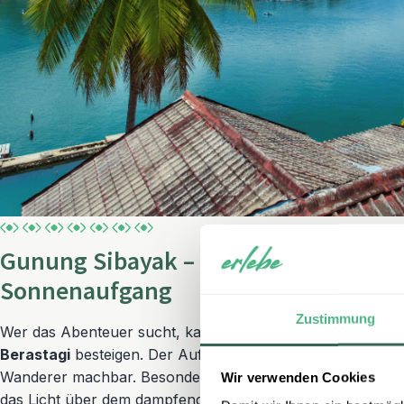
Gunung Sibayak – Vulkanwanderung 
Sonnenaufgang
Zustimmung
Wer das Abenteuer sucht, kann den Vulkan
Gunung Siba
Berastagi
besteigen. Der Aufstieg ist relativ leicht und au
Wanderer machbar. Besonders beliebt ist die Tour zum S
Wir verwenden Cookies
das Licht über dem dampfenden Krater langsam ausbreitet