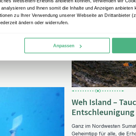
iches Webseiten-Erlebnis anbieten können, verwenden wir Cooki
 analysieren und Ihnen somit die Inhalte und Anzeigen anbieten k
 aus Fumarolen, heißen
onen zu Ihrer Verwendung unserer Webseite an Drittanbieter (z.
chauspiel. In der
jederzeit ändern oder widerrufen.
en zum Erkunden ein.
ndklima – ideal als
Anpassen
Weh Island – Tau
Entschleunigung
Ganz im Nordwesten Sumatra
Geheimtipp für alle, die E