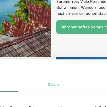
Zeremonien. Viele Reisend
Schwimmen, Wandern oder R
reichen von einfachen Gäst
Märchenhaftes Samosir
bei
Details
yak
nahe der Stadt
ch für weniger geübte
onnenaufgang, wenn sich
.