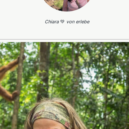
Chiara
💚
von erlebe