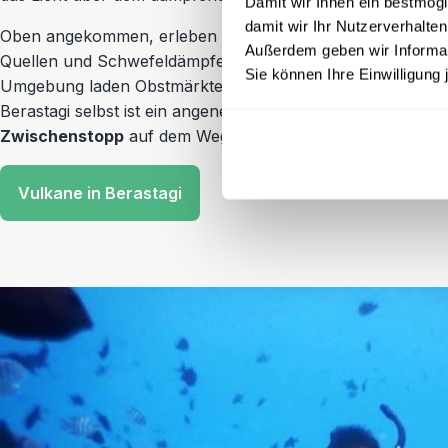
Damit wir Ihnen ein bestmögl
damit wir Ihr Nutzerverhalten
Oben angekommen, erleben Sie eine faszinierende Kulisse
Außerdem geben wir Informati
Quellen und Schwefeldämpfen – ein eindrucksvolles Naturs
Sie können Ihre Einwilligung 
Umgebung laden Obstmärkte, Wasserfälle und heiße Quell
Berastagi selbst ist ein angenehmer Ort in kühlerem Hochla
Zwischenstopp
auf dem Weg von Medan zum Toba-See.
Vulkane in Berastagi