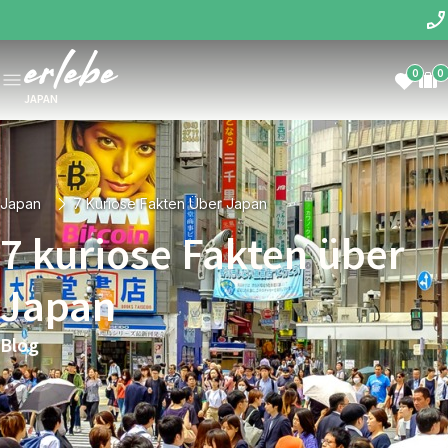
0
0
JAPAN
Japan
7 Kuriose Fakten Über Japan
7 kuriose Fakten über
Japan
Blog