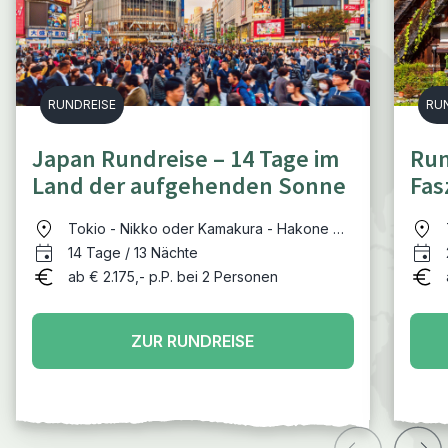
RUNDREISE
RU
Japan Rundreise – 14 Tage im
Run
Land der aufgehenden Sonne
Fas
un
Tokio - Nikko oder Kamakura - Hakone mit
Fuji - Kyoto - Himeji - Hiroshima - Osaka;
14 Tage / 13 Nächte
optionale Verlängerung in Koyasan oder
ab € 2.175,- p.P. bei 2 Personen
auf Okinawa
ZUR RUNDREISE